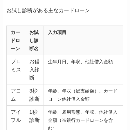
お試し診断がある主なカードローン
カー
お試
入力項目
ドロ
し診
ーン
断名
プロ
お借
生年月日、年収、他社借入金額
ミス
入診
断
アコ
3秒
年齢、年収（総支給額）、カード
ム
診断
ローン他社借入金額
アイ
1秒
年齢、雇用形態、年収、他社借入
フル
診断
金額
（※銀行カードローンを含
む）