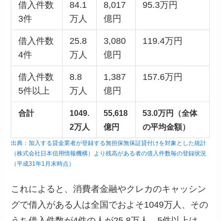
借入件数
84.1
8,017
95.3万円
3件
万人
億円
借入件数
25.8
3,080
119.4万円
4件
万人
億円
借入件数
8.8
1,387
157.6万円
5件以上
万人
億円
合計
1049.
55,618
53.0万円（全体
2万人
億円
の平均金額）
出典：加入する貸金業者が登録する無担保無保証貸付けを対象とした統計
（株式会社日本信用情報機構）より残高がある者の借入件数毎の登録状況
（平成31年1月末時点）
これによると、消費者金融やクレカのキャッシン
グで借入がある人は全国でおよそ1049万人、その
うち借入件数が4件の人が25.8万人、5件以上は