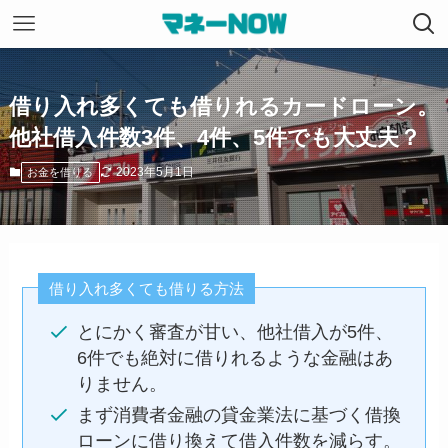
借り入れ多くても借りれるカードローン。
他社借入件数3件、4件、5件でも大丈夫？
2023年5月1日
お金を借りる
借り入れ多くても借りる方法
とにかく審査が甘い、他社借入が5件、
6件でも絶対に借りれるような金融はあ
りません。
まず消費者金融の貸金業法に基づく借換
ローンに借り換えて借入件数を減らす。